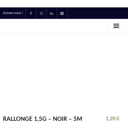
Suivez-nous !
Accueil
Location
Prestataire Technique Événementiel
Production
Contact
Devis
RALLONGE 1,5G – NOIR – 5M
1,20
€