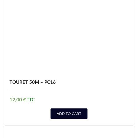
TOURET 50M – PC16
12,00
€
ADD TO CART