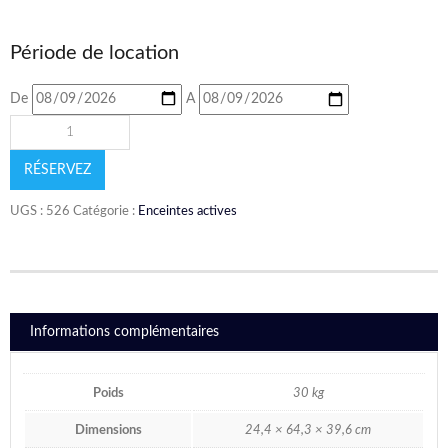
Période de location
De
A
RÉSERVEZ
UGS :
526
Catégorie :
Enceintes actives
Informations complémentaires
Poids
30 kg
Dimensions
24,4 × 64,3 × 39,6 cm