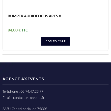
BUMPER AUDIOFOCUS ARES 8
84,00
€
ADD TO CART
AGENCE AXEVENTS
Téléphone : 03.74.47.23.97
Email : contact@axevents.fr
SASU Capital social de 7500€