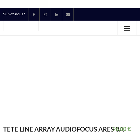
Suivez-nous !
Accueil
Location
Prestataire Technique Événementiel
Production
Contact
Devis
TETE LINE ARRAY AUDIOFOCUS ARES 8A
96,00
€