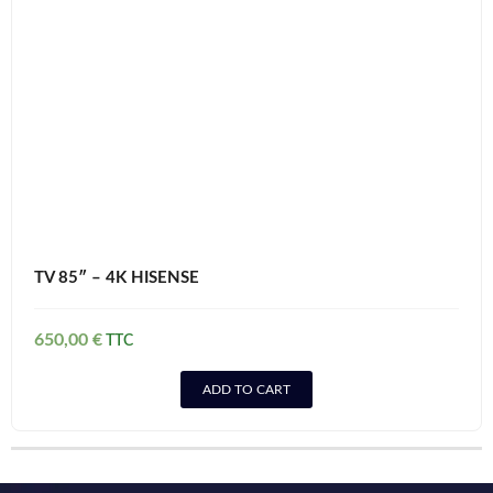
TV 85″ – 4K HISENSE
650,00
€
ADD TO CART