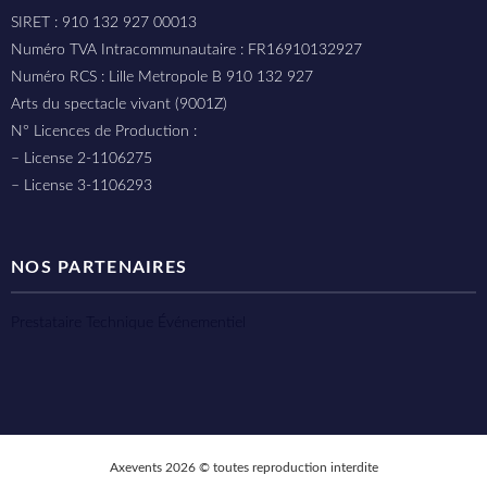
SIRET : 910 132 927 00013
Numéro TVA Intracommunautaire : FR16910132927
Numéro RCS : Lille Metropole B 910 132 927
Arts du spectacle vivant (9001Z)
N° Licences de Production :
– License 2-1106275
– License 3-1106293
NOS PARTENAIRES
Prestataire Technique Événementiel
Axevents 2026 © toutes reproduction interdite