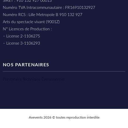
SIRET : 910 132 927 00013
Numéro TVA Intracommunautaire : FR16910132927
Numéro RCS : Lille Metropole B 910 132 927
Arts du spectacle vivant (9001Z)
N° Licences de Production :
– License 2-1106275
– License 3-1106293
NOS PARTENAIRES
Prestataire Technique Événementiel
Axevents 2026 © toutes reproduction interdite