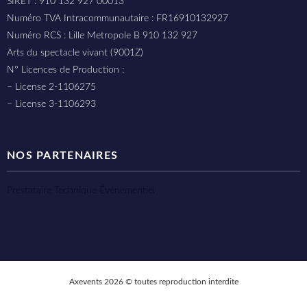
SIRET : 910 132 927 00013
Numéro TVA Intracommunautaire : FR16910132927
Numéro RCS : Lille Metropole B 910 132 927
Arts du spectacle vivant (9001Z)
N° Licences de Production :
– License 2-1106275
– License 3-1106293
NOS PARTENAIRES
Prestataire Technique Événementiel
Axevents 2026 © toutes reproduction interdite