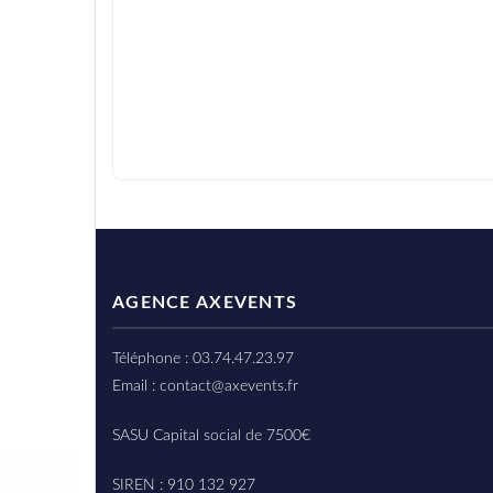
AGENCE AXEVENTS
Téléphone : 03.74.47.23.97
Email : contact@axevents.fr
SASU Capital social de 7500€
SIREN : 910 132 927