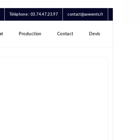
Téléphone : 03.74.47.23.97
contact@axevents.fr
el
Production
Contact
Devis