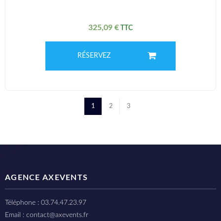
325,09
€
RÉSERVEZ
1
2
3
AGENCE AXEVENTS
Téléphone : 03.74.47.23.97
Email : contact@axevents.fr