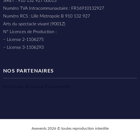
SIRET : 910 132 927 00013
Numéro TVA Intracommunautaire : FR16910132927
Numéro RCS : Lille Metropole B 910 132 927
Arts du spectacle vivant (9001Z)
N° Licences de Production :
– License 2-1106275
– License 3-1106293
NOS PARTENAIRES
Prestataire Technique Événementiel
Axevents 2026 © toutes reproduction interdite