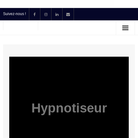
Suivez-nous !
Accueil
Location
Prestataire Technique Événementiel
Production
Contact
Devis
Hypnotiseur