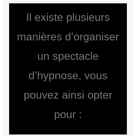
Il existe plusieurs
manières d’organiser
un spectacle
d’hypnose, vous
pouvez ainsi opter
pour :