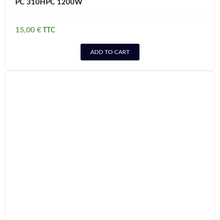
PC 310HPC 1200W
15,00
€
ADD TO CART