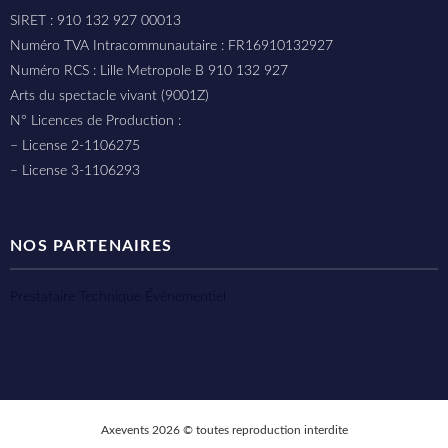
SIRET : 910 132 927 00013
Numéro TVA Intracommunautaire : FR16910132927
Numéro RCS : Lille Metropole B 910 132 927
Arts du spectacle vivant (9001Z)
N° Licences de Production :
– License 2-1106275
– License 3-1106293
NOS PARTENAIRES
Prestataire Technique Événementiel
Axevents 2026 © toutes reproduction interdite