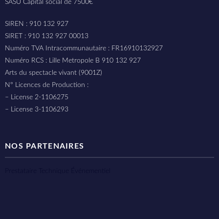
SASU Capital social de 7500€
SIREN : 910 132 927
SIRET : 910 132 927 00013
Numéro TVA Intracommunautaire : FR16910132927
Numéro RCS : Lille Metropole B 910 132 927
Arts du spectacle vivant (9001Z)
N° Licences de Production :
– License 2-1106275
– License 3-1106293
NOS PARTENAIRES
Prestataire Technique Événementiel