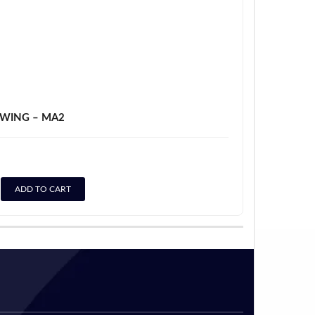
WING – MA2
ADD TO CART