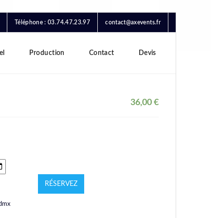
Téléphone : 03.74.47.23.97
contact@axevents.fr
el
Production
Contact
Devis
36,00
€
RÉSERVEZ
dmx