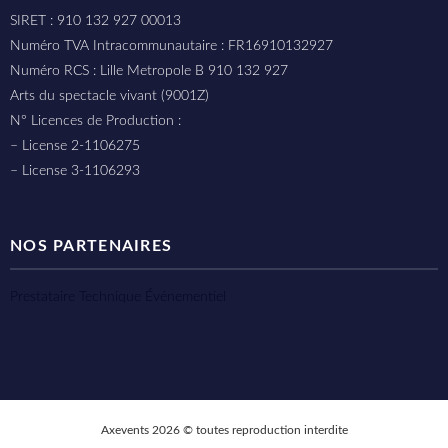
SIRET : 910 132 927 00013
Numéro TVA Intracommunautaire : FR16910132927
Numéro RCS : Lille Metropole B 910 132 927
Arts du spectacle vivant (9001Z)
N° Licences de Production :
– License 2-1106275
– License 3-1106293
NOS PARTENAIRES
Prestataire Technique Événementiel
Axevents 2026 © toutes reproduction interdite