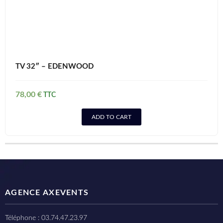
TV 32″ – EDENWOOD
78,00
€
ADD TO CART
AGENCE AXEVENTS
Téléphone : 03.74.47.23.97