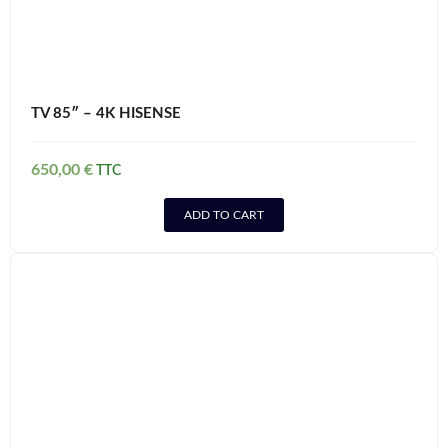
TV 85″ – 4K HISENSE
650,00
€
ADD TO CART