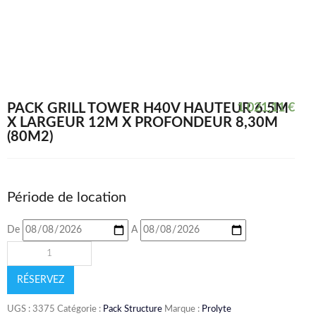
PACK GRILL TOWER H40V HAUTEUR 6.5M
1 021,11
€
X LARGEUR 12M X PROFONDEUR 8,30M
(80M2)
Période de location
De
A
RÉSERVEZ
UGS :
3375
Catégorie :
Pack Structure
Marque :
Prolyte