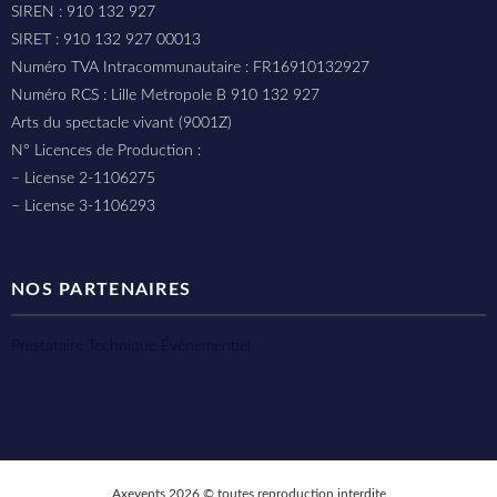
SIREN : 910 132 927
SIRET : 910 132 927 00013
Numéro TVA Intracommunautaire : FR16910132927
Numéro RCS : Lille Metropole B 910 132 927
Arts du spectacle vivant (9001Z)
N° Licences de Production :
– License 2-1106275
– License 3-1106293
NOS PARTENAIRES
Prestataire Technique Événementiel
Axevents 2026 © toutes reproduction interdite