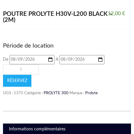
POUTRE PROLYTE H30V-L200 BLACK –
12,00
€
(2M)
Période de location
De
A
RÉSERVEZ
UGS :
1375
Catégorie :
PROLYTE 300
Marque :
Prolyte
Informations complémentaires