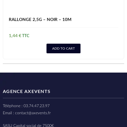
RALLONGE 2,5G – NOIR – 10M
1,44
€
ADD TO CART
AGENCE AXEVENTS
Téléphone : 03.74.47.23.97
Email : contact@axevents.fr
SASU Capital social de 7500€