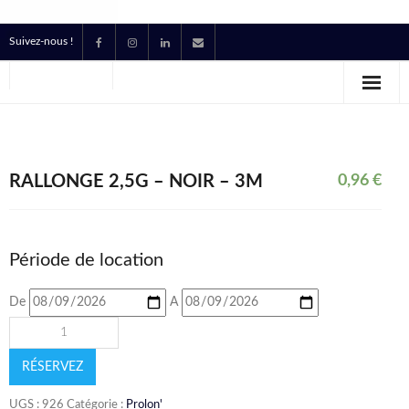
Suivez-nous !
Accueil
Location
Prestataire Technique Événementiel
RALLONGE 2,5G – NOIR – 3M
0,96
€
Production
Contact
Période de location
Devis
De
A
RÉSERVEZ
UGS :
926
Catégorie :
Prolon'