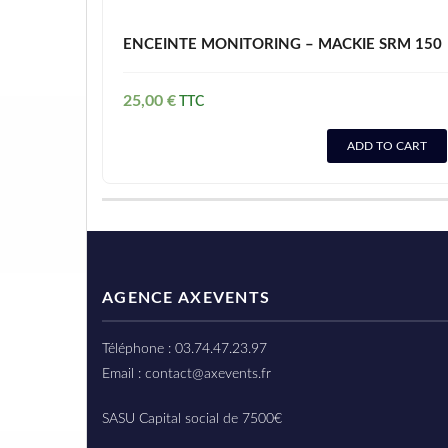
ENCEINTE MONITORING – MACKIE SRM 150
25,00
€
ADD TO CART
AGENCE AXEVENTS
Téléphone : 03.74.47.23.97
Email : contact@axevents.fr
SASU Capital social de 7500€