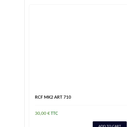
RCF MK2 ART 710
30,00
€
ADD TO CART