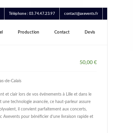
Téléphone : 03.74.47.23.97
contact@axevents.fr
el
Production
Contact
Devis
50,00
€
as-de-Calais
et clair lors de vos événements à Lille et dans le
 une technologie avancée, ce haut-parleur assure
lyvalent, il convient parfaitement aux concerts,
 Axevents pour bénéficier d’une livraison rapide et