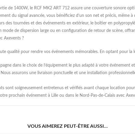
ortie de 1400W, le RCF MK2 ART 712 assure une couverture sonore optima
tement du signal avancée, vous bénéficiez d’un son net et précis, même à
rs des tournées et des événements en extérieur, le boîtier en polypropylè
 mode de dispersion large ou en configuration de retour de scène, offran
ec Axevents ?
ute qualité pour rendre vos événements mémorables. En optant pour la 
pagne dans le choix de l’équipement le plus adapté à votre événement et 
: Nous assurons une livraison ponctuelle et une installation professionnel
nts sont soigneusement entretenus et vérifiés avant chaque location pour
e prochain événement à Lille ou dans le Nord-Pas-de-Calais avec Axevent
VOUS AIMEREZ PEUT-ÊTRE AUSSI…