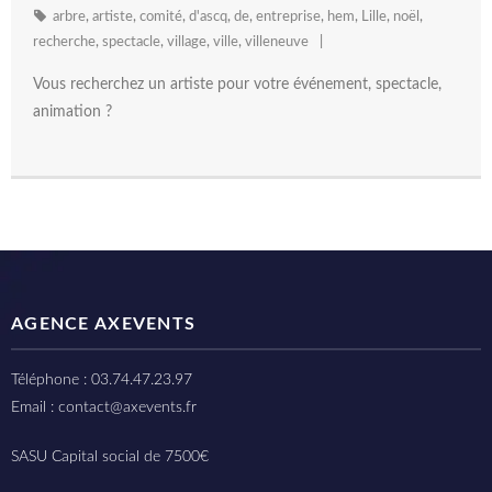
arbre
,
artiste
,
comité
,
d'ascq
,
de
,
entreprise
,
hem
,
Lille
,
noël
,
recherche
,
spectacle
,
village
,
ville
,
villeneuve
Vous recherchez un artiste pour votre événement, spectacle,
animation ?
AGENCE AXEVENTS
Téléphone : 03.74.47.23.97
Email : contact@axevents.fr
SASU Capital social de 7500€