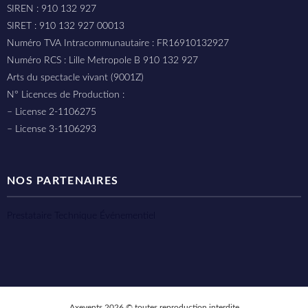
SIREN : 910 132 927
SIRET : 910 132 927 00013
Numéro TVA Intracommunautaire : FR16910132927
Numéro RCS : Lille Metropole B 910 132 927
Arts du spectacle vivant (9001Z)
N° Licences de Production :
– License 2-1106275
– License 3-1106293
NOS PARTENAIRES
Prestataire Technique Événementiel
Axevents 2026 © toutes reproduction interdite