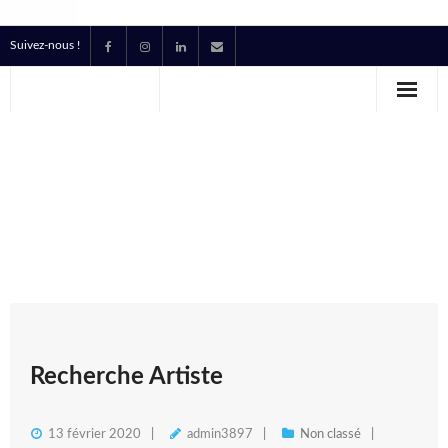
Suivez-nous !
Accueil
Location
Prestataire Technique Événementiel
Production
Contact
Devis
Recherche Artiste
13 février 2020
admin3897
Non classé