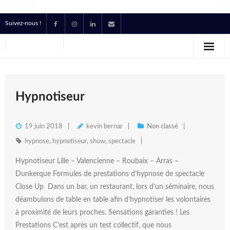
Suivez-nous !
Accueil
Location
Prestataire Technique Événementiel
Hypnotiseur
Production
19 juin 2018
kevin bernar
Non classé
Contact
hypnose
,
hypnotiseur
,
show
,
spectacle
Hypnotiseur Lille – Valencienne – Roubaix – Arras –
Devis
Dunkerque Formules de prestations d’hypnose de spectacle
Close Up Dans un bar, un restaurant, lors d’un séminaire, nous
déambulons de table en table afin d’hypnotiser les volontaires
à proximité de leurs proches. Sensations garanties ! Les
Prestations C’est après un test collectif, que nous