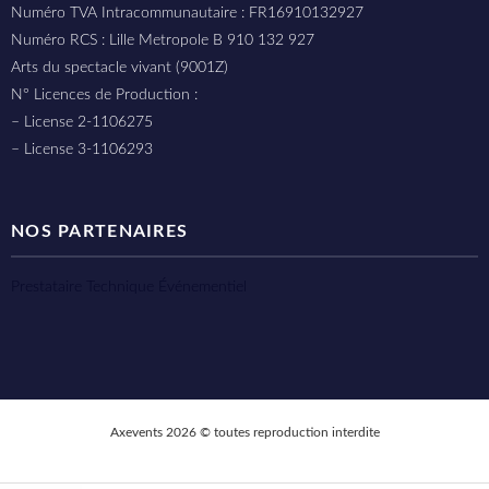
Numéro TVA Intracommunautaire : FR16910132927
Numéro RCS : Lille Metropole B 910 132 927
Arts du spectacle vivant (9001Z)
N° Licences de Production :
– License 2-1106275
– License 3-1106293
NOS PARTENAIRES
Prestataire Technique Événementiel
Axevents 2026 © toutes reproduction interdite