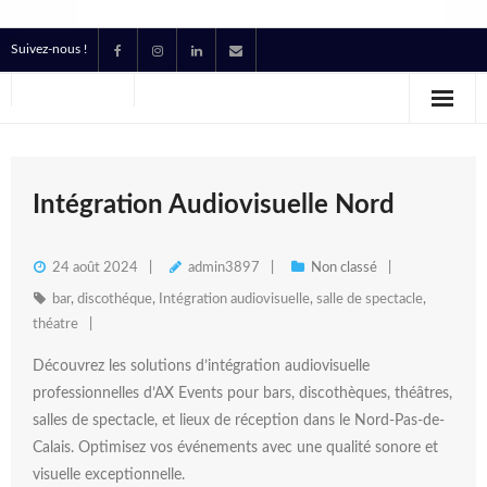
Suivez-nous !
Accueil
Location
Prestataire Technique Événementiel
Intégration Audiovisuelle Nord
Production
24 août 2024
admin3897
Non classé
Contact
bar
,
discothéque
,
Intégration audiovisuelle
,
salle de spectacle
,
théatre
Devis
Découvrez les solutions d’intégration audiovisuelle
professionnelles d’AX Events pour bars, discothèques, théâtres,
salles de spectacle, et lieux de réception dans le Nord-Pas-de-
Calais. Optimisez vos événements avec une qualité sonore et
visuelle exceptionnelle.