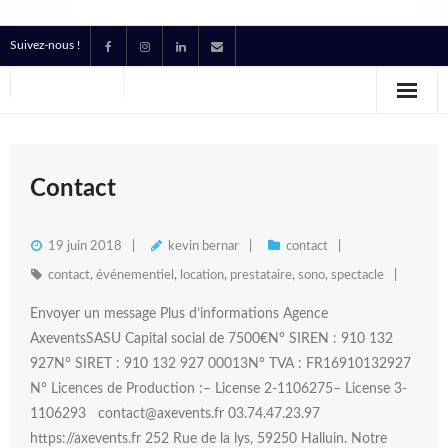
Suivez-nous !
Accueil
Location
Prestataire Technique Événementiel
Contact
Production
19 juin 2018
kevin bernar
contact
Contact
contact
,
événementiel
,
location
,
prestataire
,
sono
,
spectacle
Envoyer un message Plus d’informations Agence
Devis
AxeventsSASU Capital social de 7500€N° SIREN : 910 132
927N° SIRET : 910 132 927 00013N° TVA : FR16910132927
N° Licences de Production :– License 2-1106275– License 3-
1106293 contact@axevents.fr 03.74.47.23.97
https://axevents.fr 252 Rue de la lys, 59250 Halluin. Notre