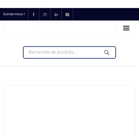
Suivez-nous !
Accueil
Location
Prestataire Technique Événementiel
Production
Contact
Devis