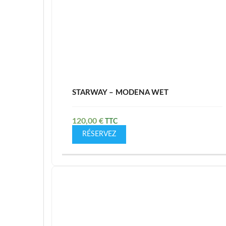
STARWAY – MODENA WET
120,00
€
RÉSERVEZ