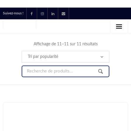
Suivez-nous !
Accueil
Location
Affichage de 11–11 sur 11 résultats
Prestataire Technique Événementiel
Production
Contact
Devis