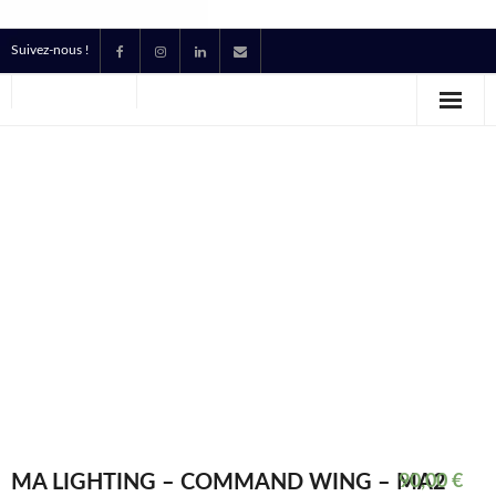
Suivez-nous !
Accueil
Location
Prestataire Technique Événementiel
Production
Contact
Devis
MA LIGHTING – COMMAND WING – MA2
90,00
€