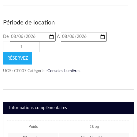
Période de location
De
A
RÉSERVEZ
UGS :
CE007
Catégorie :
Consoles Lumières
Informations complémentaires
Poids
10 kg