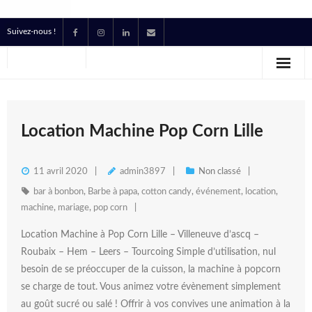
Suivez-nous !
Accueil
Location
Prestataire Technique Événementiel
Location Machine Pop Corn Lille
Production
11 avril 2020
admin3897
Non classé
Contact
bar à bonbon
,
Barbe à papa
,
cotton candy
,
événement
,
location
,
machine
,
mariage
,
pop corn
Devis
Location Machine à Pop Corn Lille – Villeneuve d’ascq –
Roubaix – Hem – Leers – Tourcoing Simple d’utilisation, nul
besoin de se préoccuper de la cuisson, la machine à popcorn
se charge de tout. Vous animez votre évènement simplement
au goût sucré ou salé ! Offrir à vos convives une animation à la