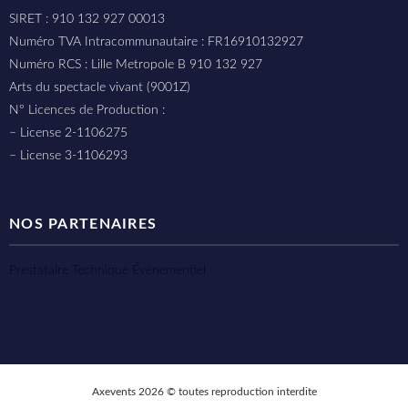
SIRET : 910 132 927 00013
Numéro TVA Intracommunautaire : FR16910132927
Numéro RCS : Lille Metropole B 910 132 927
Arts du spectacle vivant (9001Z)
N° Licences de Production :
– License 2-1106275
– License 3-1106293
NOS PARTENAIRES
Prestataire Technique Événementiel
Axevents 2026 © toutes reproduction interdite