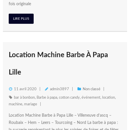
fois originale
LIRE PLUS
Location Machine Barbe À Papa
Lille
11 avril 2020
admin3897
Non classé
bar à bonbon
,
Barbe à papa
,
cotton candy
,
événement
,
location
,
machine
,
mariage
Location Machine Barbe à Papa Lille – Villeneuve d’ascq –
Roubaix – Hem – Leers – Tourcoing – Nord La barbe à papa :