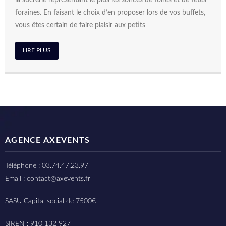
la sucrerie représentant le plus les soirées de foires et de fêtes
foraines. En faisant le choix d’en proposer lors de vos buffets,
vous êtes certain de faire plaisir aux petits
LIRE PLUS
AGENCE AXEVENTS
Téléphone : 03.74.47.23.97
Email : contact@axevents.fr
SASU Capital social de 7500€
SIREN : 910 132 927