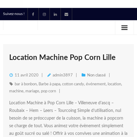
Suivez-nous !
Accueil
Location
Prestataire Technique Événementiel
Location Machine Pop Corn Lille
Production
11 avril 2020
admin3897
Non classé
Contact
bar à bonbon
,
Barbe à papa
,
cotton candy
,
événement
,
location
,
machine
,
mariage
,
pop corn
Devis
Location Machine à Pop Corn Lille – Villeneuve d’ascq –
Roubaix – Hem – Leers – Tourcoing Simple d’utilisation, nul
besoin de se préoccuper de la cuisson, la machine à popcorn
se charge de tout. Vous animez votre évènement simplement
au goût sucré ou salé ! Offrir à vos convives une animation à la