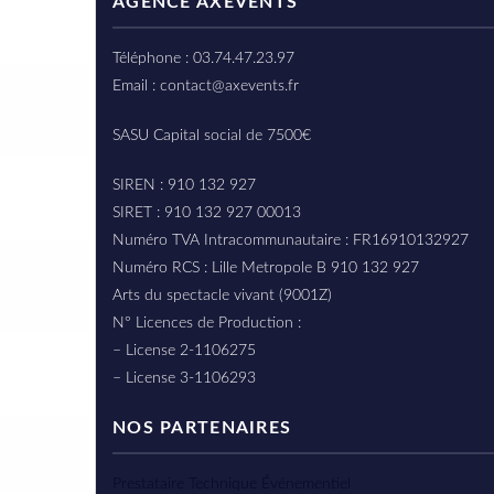
AGENCE AXEVENTS
Téléphone : 03.74.47.23.97
Email : contact@axevents.fr
SASU Capital social de 7500€
SIREN : 910 132 927
SIRET : 910 132 927 00013
Numéro TVA Intracommunautaire : FR16910132927
Numéro RCS : Lille Metropole B 910 132 927
Arts du spectacle vivant (9001Z)
N° Licences de Production :
– License 2-1106275
– License 3-1106293
NOS PARTENAIRES
Prestataire Technique Événementiel