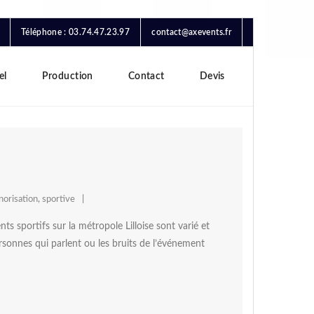
Téléphone : 03.74.47.23.97
contact@axevents.fr
el
Production
Contact
Devis
norisation
,
sportive
sportifs sur la métropole Lilloise sont varié et
ersonnes qui parlent ou les bruits de l’événement