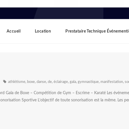
Accueil
Location
Prestataire Technique Événementi
athlétisme
,
boxe
,
danse
,
de
,
éclairage
,
gala
,
gymnastique
,
manifestation
,
so
rd Gala de Boxe – Compétition de Gym – Escrime – Karaté Les événements 
 Sonorisation Sportive L’objectif de toute sonorisation est la même. Les p