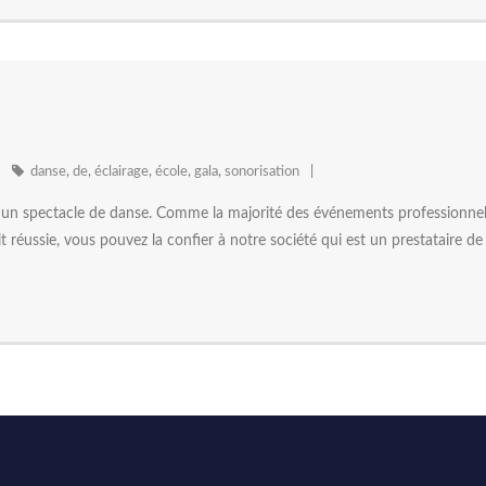
danse
,
de
,
éclairage
,
école
,
gala
,
sonorisation
ur un spectacle de danse. Comme la majorité des événements professionn
it réussie, vous pouvez la confier à notre société qui est un prestataire d