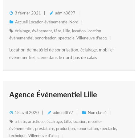
3 février 2021
admin3897
Accueil Location événementiel Nord
éclairage
,
événement
,
fête
,
Lille
,
location
,
location
événementiel
,
sonorisation
,
spectacle
,
Villeneuve d'ascq
Location de matériel de sonorisation, éclairage, mobilier
événementiel, scène dans le nord pas de calais
Agence Événementiel Lille
18 avril 2020
admin3897
Non classé
artiste
,
artistique
,
éclairage
,
Lille
,
location
,
mobilier
événementiel
,
prestataire
,
production
,
sonorisation
,
spectacle
,
technique
,
Villeneuve d'ascq