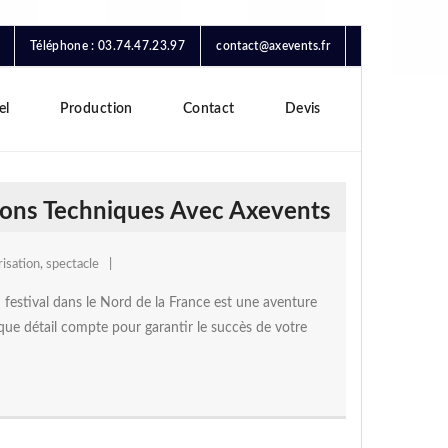
Téléphone : 03.74.47.23.97
contact@axevents.fr
el
Production
Contact
Devis
ions Techniques Avec Axevents
isation
,
spectacle
festival dans le Nord de la France est une aventure
haque détail compte pour garantir le succès de votre