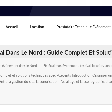
Accueil
Location
Prestataire Technique Événementi
l Dans Le Nord : Guide Complet Et Solut
un événement dans le Nord
éclairage
,
événement
,
festival
,
location
,
sonor
complet et solutions techniques avec Axevents Introduction Organiser un 
Entre la gestion du site, la sonorisation, l’éclairage et la scénographie, c