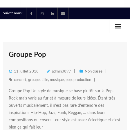
Suivez-nous !
Accueil
Location
Prestataire Technique Événementiel
Groupe Pop
Production
11 juillet 2018
admin3897
Non classé
Contact
concert
,
groupe
,
Lille
,
musique
,
pop
,
production
Groupe Pop Un style de musique se base plutôt sur la Pop-
Devis
Rock mais varie au fur et à mesure de leurs idées. Étant très
ouverts musicalement, il n’est pas rare d’entendre des
inspirations Hip-Hop, Jazz, Funk, Reggae, … dans leurs
compositions ou covers. Leur style est assez éclectique et c’est
bien ça qui fait leur