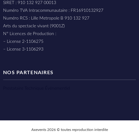
SIRET : 910 132 927 00013
Numéro TVA Intracommunautaire : FR16910132927
Numéro RCS : Lille Metropole B 910 132 927
Arts du spectacle vivant (9001Z)
N° Licences de Production :
– License 2-1106275
– License 3-1106293
NOS PARTENAIRES
Prestataire Technique Événementiel
Axevents 2026 © toutes reproduction interdite