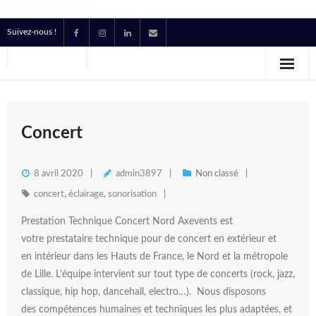
Suivez-nous !
Accueil
Location
Prestataire Technique Événementiel
Concert
Production
8 avril 2020
admin3897
Non classé
Contact
concert
,
éclairage
,
sonorisation
Prestation Technique Concert Nord Axevents est
Devis
votre prestataire technique pour de concert en extérieur et
en intérieur dans les Hauts de France, le Nord et la métropole
de Lille. L’équipe intervient sur tout type de concerts (rock, jazz,
classique, hip hop, dancehall, electro…). Nous disposons
des compétences humaines et techniques les plus adaptées, et