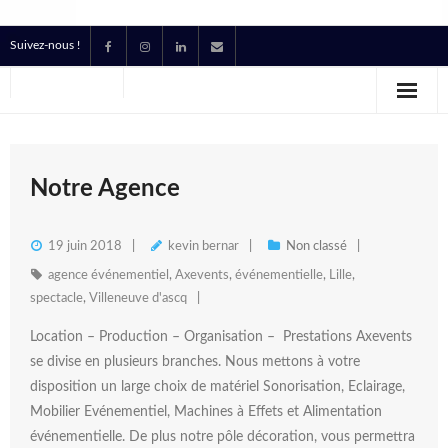
Suivez-nous !
Accueil
Location
Prestataire Technique Événementiel
Notre Agence
Production
19 juin 2018
kevin bernar
Non classé
Contact
agence événementiel
,
Axevents
,
événementielle
,
Lille
,
spectacle
,
Villeneuve d'ascq
Devis
Location – Production – Organisation – Prestations Axevents
se divise en plusieurs branches. Nous mettons à votre
disposition un large choix de matériel Sonorisation, Eclairage,
Mobilier Evénementiel, Machines à Effets et Alimentation
événementielle. De plus notre pôle décoration, vous permettra