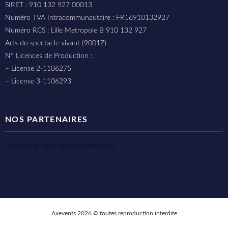
SIRET : 910 132 927 00013
Numéro TVA Intracommunautaire : FR16910132927
Numéro RCS : Lille Metropole B 910 132 927
Arts du spectacle vivant (9001Z)
N° Licences de Production :
– License 2-1106275
– License 3-1106293
NOS PARTENAIRES
Prestataire Technique Événementiel
Axevents 2026 © toutes reproduction interdite