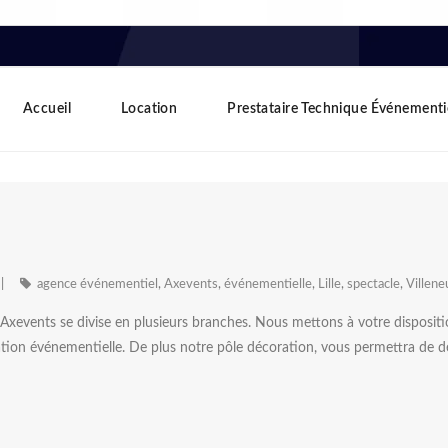
Accueil
Location
Prestataire Technique Événementi
agence événementiel
,
Axevents
,
événementielle
,
Lille
,
spectacle
,
Villene
xevents se divise en plusieurs branches. Nous mettons à votre disposition
ion événementielle. De plus notre pôle décoration, vous permettra de décor