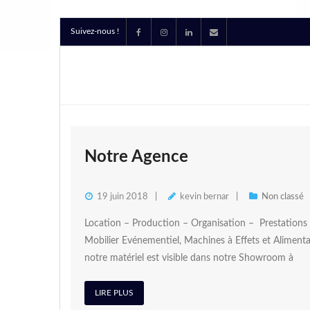
Suivez-nous !
Notre Agence
19 juin 2018
kevin bernar
Non classé
Location – Production – Organisation – Prestations A
Mobilier Evénementiel, Machines à Effets et Alimentat
notre matériel est visible dans notre Showroom à
LIRE PLUS