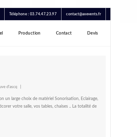
Téléphone : 03.74.47.23.97
contact@axevents.fr
el
Production
Contact
Devis
uve d'ascq
 un large choix de matériel Sonorisation, Eclairage,
er votre salle, vos tables, chaises .. La totalité de