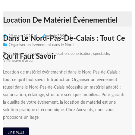
Location De Matériel Événementiel
29 mars 2025
admin3897
Dans Le Nord-Pas-De-Calais : Tout Ce
Organiser un événement dans le Nord
éclairage
,
événement
,
Lille
,
location
,
sonorisation
,
spectacle
,
Qu’il Faut Savoir
Villeneuve d'ascq
Location de matériel événementiel dans le Nord-Pas-de-Calais :
tout ce qu’il faut savoir Introduction Organiser un événement
réussi dans le Nord-Pas-de-Calais nécessite un matériel adapté :
sonorisation, éclairage, structure scénique, mobilier… Pour garantir
la qualité de votre événement, la location de matériel est une
solution pratique et économique. Chez Axevents, nous vous
proposons un large
LIRE PLUS