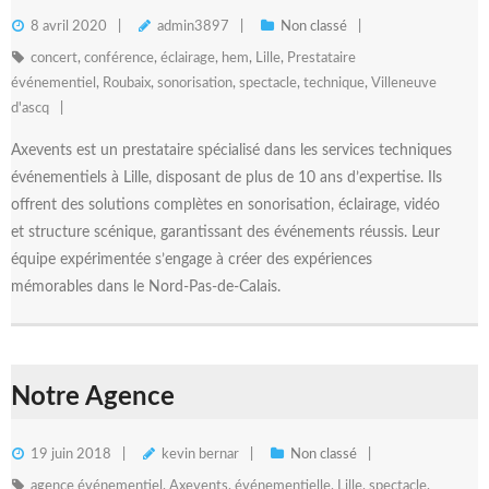
8 avril 2020
admin3897
Non classé
concert
,
conférence
,
éclairage
,
hem
,
Lille
,
Prestataire
événementiel
,
Roubaix
,
sonorisation
,
spectacle
,
technique
,
Villeneuve
d'ascq
Axevents est un prestataire spécialisé dans les services techniques
événementiels à Lille, disposant de plus de 10 ans d’expertise. Ils
offrent des solutions complètes en sonorisation, éclairage, vidéo
et structure scénique, garantissant des événements réussis. Leur
équipe expérimentée s’engage à créer des expériences
mémorables dans le Nord-Pas-de-Calais.
Notre Agence
19 juin 2018
kevin bernar
Non classé
agence événementiel
,
Axevents
,
événementielle
,
Lille
,
spectacle
,